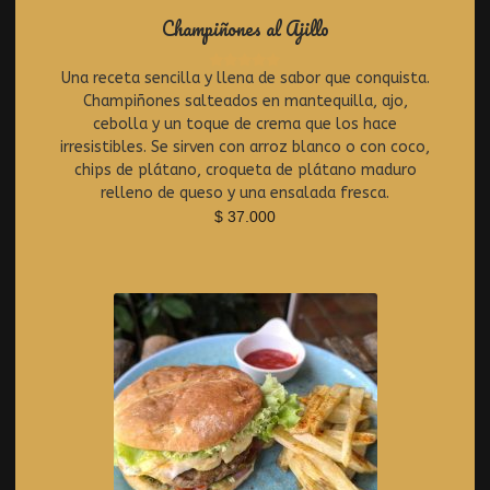
Champiñones al Ajillo
Una receta sencilla y llena de sabor que conquista.
R
Champiñones salteados en mantequilla, ajo,
a
t
cebolla y un toque de crema que los hace
e
irresistibles. Se sirven con arroz blanco o con coco,
d
chips de plátano, croqueta de plátano maduro
0
relleno de queso y una ensalada fresca.
o
$
37.000
u
t
o
f
5