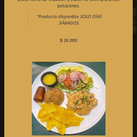
d
patacones.
0
o
*Producto disponible SOLO DÍAS
u
SÁBADOS.
t
o
f
$
26.000
5