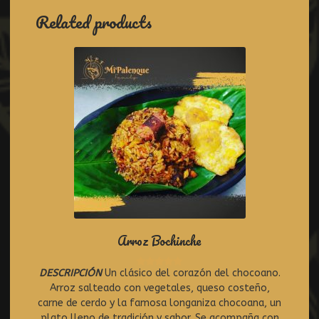
Related products
Arroz Bochinche
DESCRIPCIÓN
Un clásico del corazón del chocoano.
R
Arroz salteado con vegetales, queso costeño,
a
t
carne de cerdo y la famosa longaniza chocoana, un
e
plato lleno de tradición y sabor. Se acompaña con