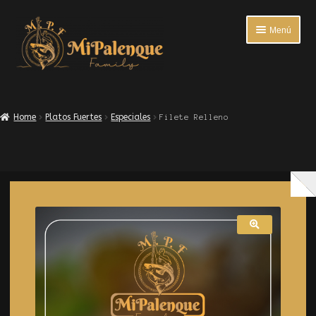
Menú
INICIO
Home
Platos Fuertes
Especiales
Filete Relleno
ENTRADAS
PLATOS FUERTES
BEBIDAS
ACOMPAÑANTES
ENCUESTA DE SATISFACCIÓN