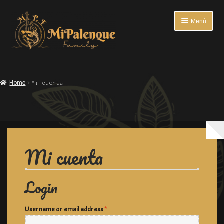
Menú
INICIO
Home
Mi cuenta
ENTRADAS
PLATOS FUERTES
BEBIDAS
Mi cuenta
ACOMPAÑANTES
Login
ENCUESTA DE SATISFACCIÓN
Username or email address
*