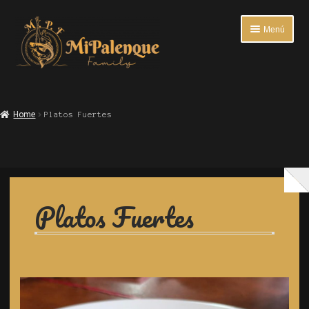
Menú
INICIO
Home
Platos Fuertes
ENTRADAS
PLATOS FUERTES
BEBIDAS
Platos Fuertes
ACOMPAÑANTES
ENCUESTA DE SATISFACCIÓN