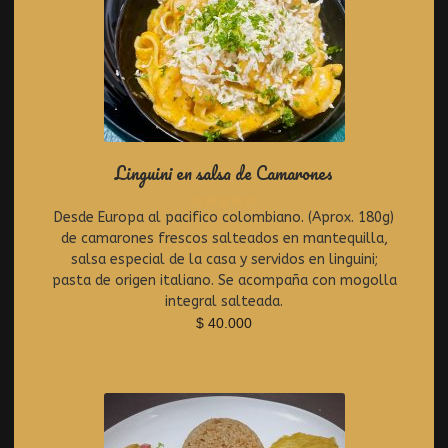
Linguini en salsa de Camarones
Desde Europa al pacifico colombiano. (Aprox. 180g)
R
de camarones frescos salteados en mantequilla,
a
t
salsa especial de la casa y servidos en linguini;
e
pasta de origen italiano. Se acompaña con mogolla
d
integral salteada.
0
$
40.000
o
u
t
o
f
5