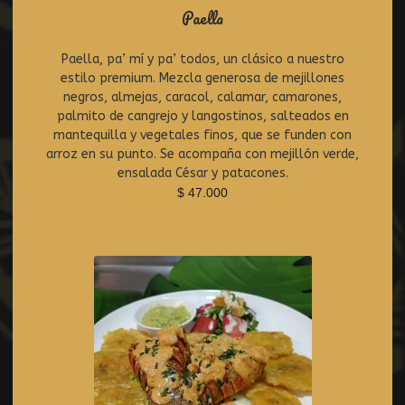
Paella
Paella, pa’ mí y pa’ todos, un clásico a nuestro
R
estilo premium. Mezcla generosa de mejillones
a
t
negros, almejas, caracol, calamar, camarones,
e
palmito de cangrejo y langostinos, salteados en
d
mantequilla y vegetales finos, que se funden con
0
arroz en su punto. Se acompaña con mejillón verde,
o
ensalada César y patacones.
u
$
47.000
t
o
f
5