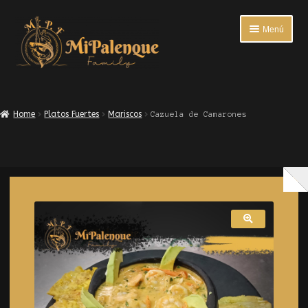
Menú
INICIO
Home
Platos Fuertes
Mariscos
Cazuela de Camarones
ENTRADAS
PLATOS FUERTES
BEBIDAS
ACOMPAÑANTES
ENCUESTA DE SATISFACCIÓN