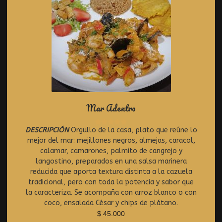
Mar Adentro
DESCRIPCIÓN
Orgullo de la casa, plato que reúne lo
R
mejor del mar: mejillones negros, almejas, caracol,
a
t
calamar, camarones, palmito de cangrejo y
e
langostino, preparados en una salsa marinera
d
reducida que aporta textura distinta a la cazuela
0
tradicional, pero con toda la potencia y sabor que
o
la caracteriza. Se acompaña con arroz blanco o con
u
coco, ensalada César y chips de plátano.
t
$
45.000
o