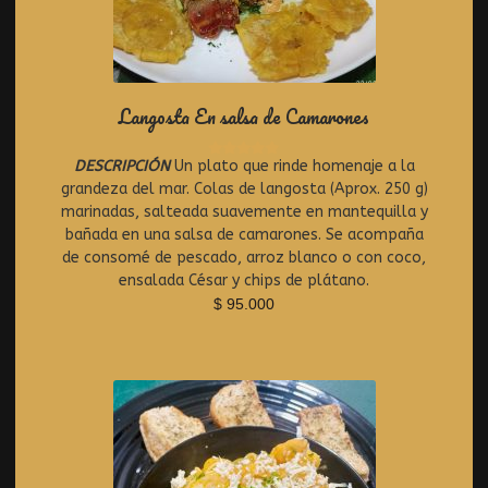
Langosta En salsa de Camarones
DESCRIPCIÓN
Un plato que rinde homenaje a la
R
grandeza del mar. Colas de langosta (Aprox. 250 g)
a
t
marinadas, salteada suavemente en mantequilla y
e
bañada en una salsa de camarones. Se acompaña
d
de consomé de pescado, arroz blanco o con coco,
0
ensalada César y chips de plátano.
o
$
95.000
u
t
o
f
5