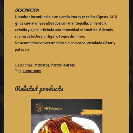
DESCRIPCIÓN
Un sabor inconfundible en su máxima expresión. (Aprox. 300
g) de camarones salteados con mantequilla, pimentón,
cebolla y ajo que brinda una intensidad aromática. Además,
crema de leche y un ligero toque de limón.
Se acompaña con arroz blanco o con coco, ensalada César y
patacón.
Categories:
Mariscos
,
Platos Fuertes
Tag:
camarones
Related products