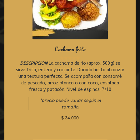
Cachama frita
DESCRIPCIÓN
La cachama de rio (aprox. 500 g) se
R
sirve frita, entera y crocante. Dorada hasta alcanzar
a
t
una textura perfecta. Se acompaña con consomé
e
de pescado, arroz blanco o con coco, ensalada
d
fresca y patacón. Nivel de espinas: 7/10
0
o
*precio puede variar según el
u
tamaño.
t
o
$
34.000
f
5