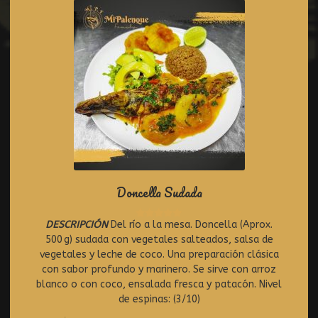
Doncella Sudada
DESCRIPCIÓN
Del río a la mesa. Doncella (Aprox.
R
500 g) sudada con vegetales salteados, salsa de
a
t
vegetales y leche de coco. Una preparación clásica
e
con sabor profundo y marinero. Se sirve con arroz
d
blanco o con coco, ensalada fresca y patacón. Nivel
0
de espinas: (3/10)
o