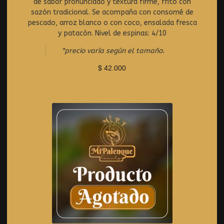
de sabor pronunciado y textura firme, frito con
a
t
sazón tradicional. Se acompaña con consomé de
e
pescado, arroz blanco o con coco, ensalada fresca
d
y patacón. Nivel de espinas: 4/10
0
o
*precio varía según el tamaño.
u
t
$
42.000
o
f
5