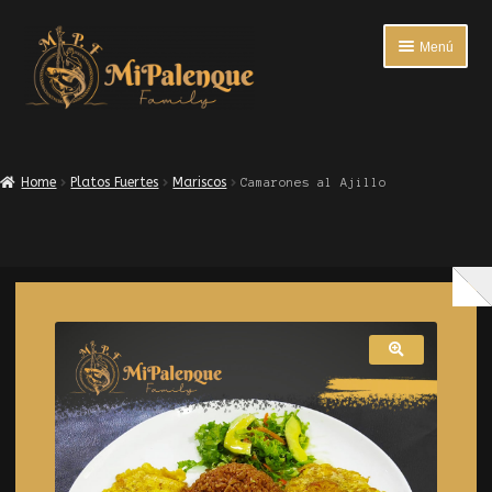
Menú
INICIO
Home
Platos Fuertes
Mariscos
Camarones al Ajillo
ENTRADAS
PLATOS FUERTES
BEBIDAS
ACOMPAÑANTES
ENCUESTA DE SATISFACCIÓN