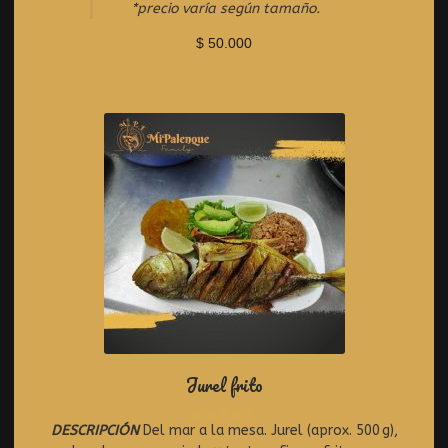
u
*precio varía según tamaño.
t
o
$
50.000
f
5
Jurel frito
DESCRIPCIÓN
Del mar a la mesa. Jurel (aprox. 500 g),
R