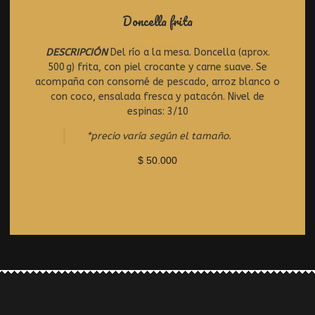
Doncella frita
DESCRIPCIÓN
Del río a la mesa. Doncella (aprox.
R
500 g) frita, con piel crocante y carne suave. Se
a
t
acompaña con consomé de pescado, arroz blanco o
e
con coco, ensalada fresca y patacón. Nivel de
d
espinas: 3/10
0
o
*precio varía según el tamaño.
u
t
$
50.000
o
f
5