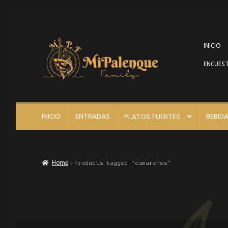
INICIO
ENCUEST
INICIO
ENTRADAS
BEBID
PLATOS FUERTES
Home
Products tagged “camarones”