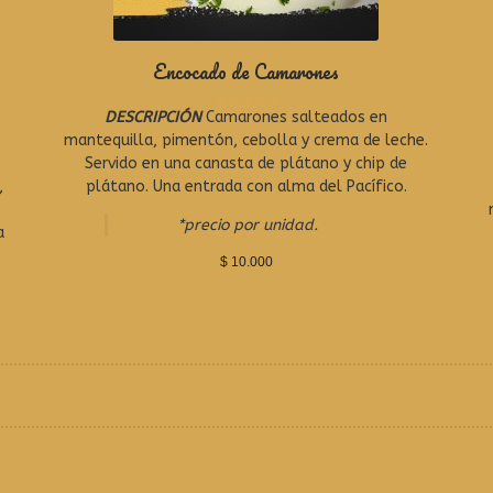
Encocado de Camarones
DESCRIPCIÓN
Camarones salteados en
R
a
mantequilla, pimentón, cebolla y crema de leche.
t
Servido en una canasta de plátano y chip de
e
,
plátano. Una entrada con alma del Pacífico.
d
0
*precio por unidad.
o
a
u
t
$
10.000
o
f
5