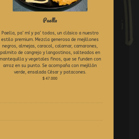
Paella
Paella, pa’ mí y pa’ todos, un clásico a nuestro
R
a
estilo premium. Mezcla generosa de mejillones
t
negros, almejas, caracol, calamar, camarones,
e
palmito de cangrejo y langostinos, salteados en
d
0
mantequilla y vegetales finos, que se funden con
o
arroz en su punto. Se acompaña con mejillón
u
verde, ensalada César y patacones.
t
o
$
47.000
f
5