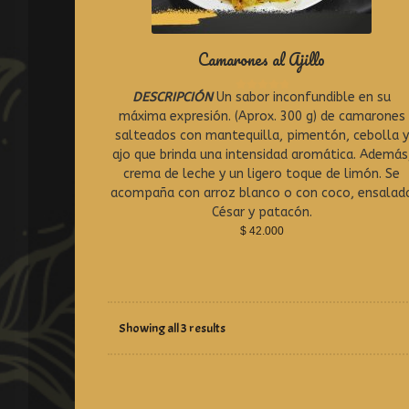
Camarones al Ajillo
DESCRIPCIÓN
Un sabor inconfundible en su
R
a
máxima expresión. (Aprox. 300 g) de camarones
t
salteados con mantequilla, pimentón, cebolla y
e
ajo que brinda una intensidad aromática. Además
d
0
crema de leche y un ligero toque de limón. Se
o
acompaña con arroz blanco o con coco, ensalad
u
César y patacón.
t
o
$
42.000
f
5
Showing all 3 results