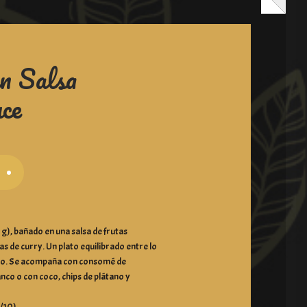
n Salsa
ce
g), bañado en una salsa de frutas
as de curry. Un plato equilibrado entre lo
ado. Se acompaña con consomé de
nco o con coco, chips de plátano y
1/10)