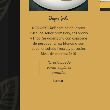
Bagre frito
DESCRIPCIÓN
Bagre de río (aprox.
R
a
250 g) de sabor profundo, sazonado
t
y frito. Se acompaña con consomé
e
de pescado, arroz blanco o con
d
0
coco, ensalada fresca y patacón.
o
Nivel de espinas: 2/10
u
t
*precio puede
o
variar según el
f
5
tamaño.
$
39.000