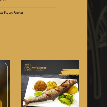
sa
,
Platos Fuertes