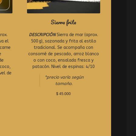
Sierra frita
rox.
DESCRIPCIÓN
Sierra de mar (aprox.
R
a
va el
500 g), sazonada y frita al estilo
t
 carne
tradicional. Se acompaña con
e
e
consomé de pescado, arroz blanco
d
0
de
o con coco, ensalada fresca y
o
 coco,
patacón. Nivel de espinas: 4/10
u
vel de
t
*precio varía según
o
tamaño.
f
5
$
45.000