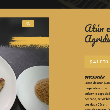
Atún e
Agridu
$
41.000
DESCRIPCIÓN
Lomo de atún (230 
tropicales con not
dulce y lo especi
pescado, arroz bla
ensalada César.
Nivel de espinas: (