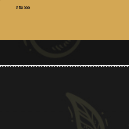
$
50.000