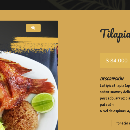
Tilapia
$
34.000
DESCRIPCIÓN
La típica tilapia (
sabor suave y del
pescado, arroz bla
patacón.
Nivel de espinas: 
*precio 