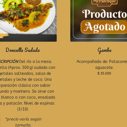
Doncella Sudada
Gamba
SCRIPCIÓN
Del río a la mesa.
Acompañado de: Patacone
R
R
a
a
lla (Aprox. 500 g) sudada con
aguacate.
t
t
getales salteados, salsa de
$
35.000
e
e
etales y leche de coco. Una
d
d
0
0
eparación clásica con sabor
o
o
undo y marinero. Se sirve con
u
u
 blanco o con coco, ensalada
t
t
a y patacón. Nivel de espinas:
o
o
f
f
(3/10)
5
5
*precio varía según
tamaño.