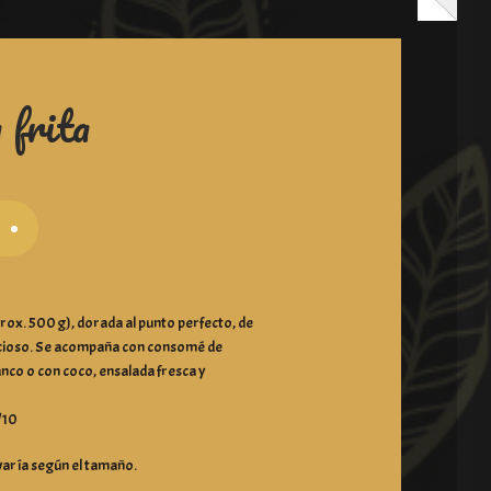
 frita
aprox. 500 g), dorada al punto perfecto, de
icioso. Se acompaña con consomé de
nco o con coco, ensalada fresca y
4/10
varía según el tamaño.