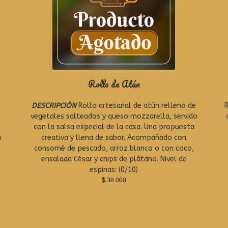
Rollo de Atún
DESCRIPCIÓN
Rollo artesanal de atún relleno de
R
R
a
vegetales salteados y queso mozzarella, servido
t
e
con la salsa especial de la casa. Una propuesta
e
o
creativa y llena de sabor. Acompañado con
d
0
consomé de pescado, arroz blanco o con coco,
o
ensalada César y chips de plátano. Nivel de
u
espinas: (0/10)
t
o
$
38.000
f
5