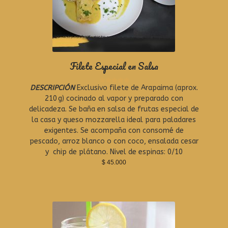
Filete Especial en Salsa
DESCRIPCIÓN
Exclusivo filete de Arapaima (aprox.
R
a
210 g) cocinado al vapor y preparado con
t
delicadeza. Se baña en salsa de frutas especial de
e
la casa y queso mozzarella ideal para paladares
d
0
exigentes. Se acompaña con consomé de
o
pescado, arroz blanco o con coco, ensalada cesar
u
y chip de plátano. Nivel de espinas: 0/10
t
o
$
45.000
f
5