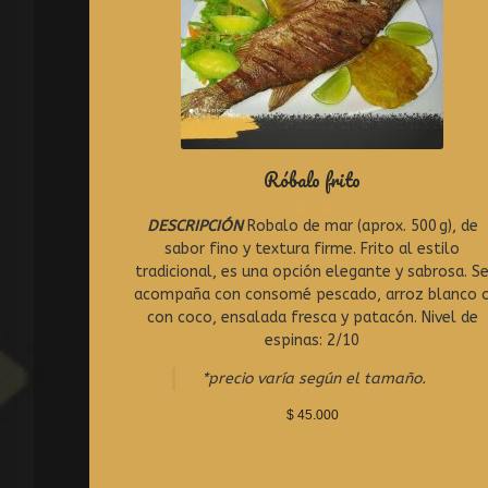
Róbalo frito
DESCRIPCIÓN
Robalo de mar (aprox. 500 g), de
R
a
sabor fino y textura firme. Frito al estilo
t
tradicional, es una opción elegante y sabrosa. S
e
acompaña con consomé pescado, arroz blanco 
d
0
con coco, ensalada fresca y patacón. Nivel de
o
espinas: 2/10
u
t
*precio varía según el tamaño.
o
f
$
45.000
5