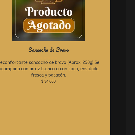
Sancocho de Bravo
econfortante sancocho de bravo (Aprox. 250g) Se
R
a
acompaña con arroz blanco o con coco, ensalada
t
fresca y patacón.
e
$
34.000
d
0
o
u
t
o
f
5