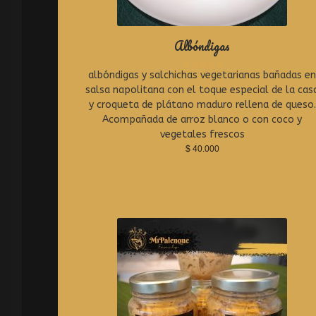
Albóndigas
albóndigas y salchichas vegetarianas bañadas e
R
a
salsa napolitana con el toque especial de la cas
t
y croqueta de plátano maduro rellena de queso.
e
Acompañada de arroz blanco o con coco y
d
0
vegetales frescos
o
$
40.000
u
t
o
f
5