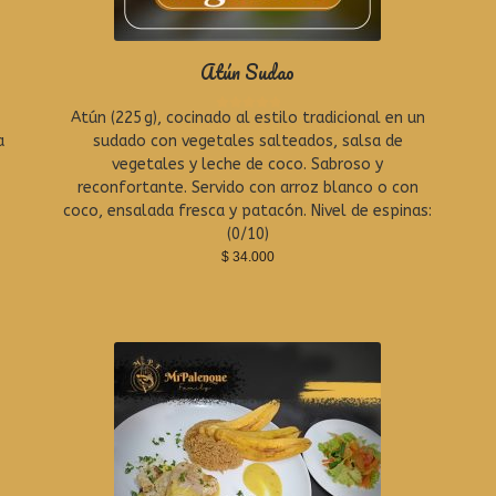
Atún Sudao
n
Atún (225 g), cocinado al estilo tradicional en un
R
a
a
sudado con vegetales salteados, salsa de
t
vegetales y leche de coco. Sabroso y
e
reconfortante. Servido con arroz blanco o con
d
0
coco, ensalada fresca y patacón. Nivel de espinas:
o
(0/10)
u
$
34.000
t
o
f
5