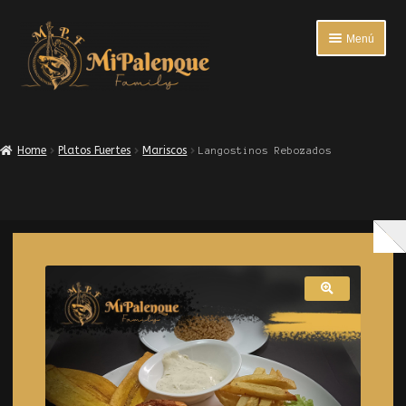
Menú
INICIO
Home
Platos Fuertes
Mariscos
Langostinos Rebozados
ENTRADAS
PLATOS FUERTES
BEBIDAS
ACOMPAÑANTES
ENCUESTA DE SATISFACCIÓN