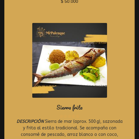
o
$
50.000
f
5
Sierra frita
DESCRIPCIÓN
Sierra de mar (aprox. 500 g), sazonada
R
y frita al estilo tradicional. Se acompaña con
a
t
consomé de pescado, arroz blanco o con coco,