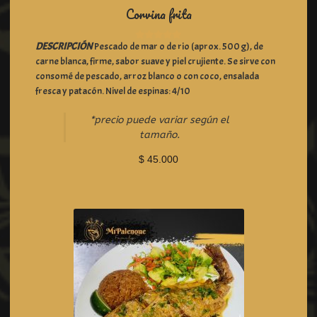
Corvina frita
DESCRIPCIÓN
Pescado de mar o de rio (aprox. 500 g), de
R
carne blanca, firme, sabor suave y piel crujiente. Se sirve con
a
t
consomé de pescado, arroz blanco o con coco, ensalada
e
fresca y patacón. Nivel de espinas: 4/10
d
0
*precio puede variar según el
o
tamaño.
u
t
$
45.000
o
f
5