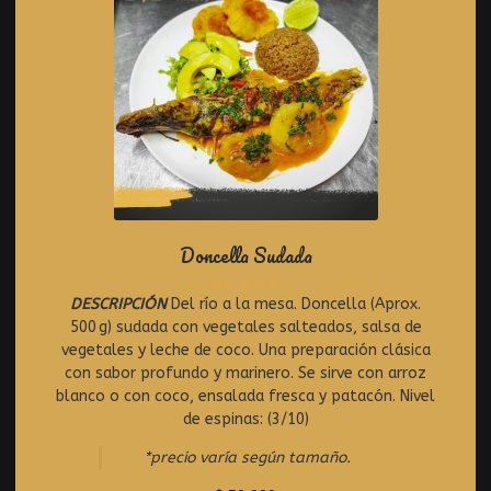
Doncella Sudada
DESCRIPCIÓN
Del río a la mesa. Doncella (Aprox.
R
500 g) sudada con vegetales salteados, salsa de
a
t
vegetales y leche de coco. Una preparación clásica
e
con sabor profundo y marinero. Se sirve con arroz
d
blanco o con coco, ensalada fresca y patacón. Nivel
0
de espinas: (3/10)
o
u
*precio varía según tamaño.
t