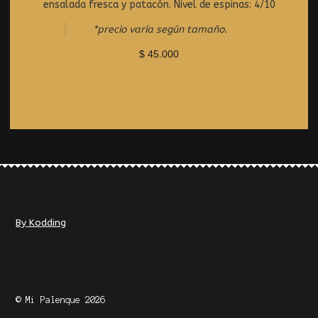
e
ensalada fresca y patacón. Nivel de espinas: 4/10
d
0
*precio varía según tamaño.
o
$
45.000
u
t
o
f
5
By Kodding
© Mi Palenque 2026
.