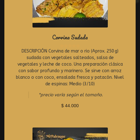
Corvina Sudada
DESCRIPCIÓN Corvina de mar o rio (Aprox. 250 g)
R
sudada con vegetales salteados, salsa de
a
t
vegetales y leche de coco. Una preparación clásica
e
con sabor profundo y marinero. Se sirve con arroz
d
blanco o con coco, ensalada fresca y patacón. Nivel
0
de espinas: Medio (3/10)
o
u
*precio varía según el tamaño.
t
o
$
44.000
f
5