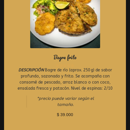
Bagre frito
DESCRIPCIÓN
Bagre de río (aprox. 250 g) de sabor
R
profundo, sazonado y frito. Se acompaña con
a
t
consomé de pescado, arroz blanco o con coco,
e
ensalada fresca y patacón. Nivel de espinas: 2/10
d
0
*precio puede variar según el
o
tamaño.
u
t
$
39.000
o
f