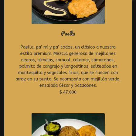
Paella
Paella, pa’ mí y pa’ todos, un clásico a nuestro
R
estilo premium. Mezcla generosa de mejillones
a
t
negros, almejas, caracol, calamar, camarones,
e
palmito de cangrejo y langostinos, salteados en
d
mantequilla y vegetales finos, que se funden con
0
arroz en su punto. Se acompaña con mejillón verde,
o
ensalada César y patacones.
u
$
47.000
t
o
f
5