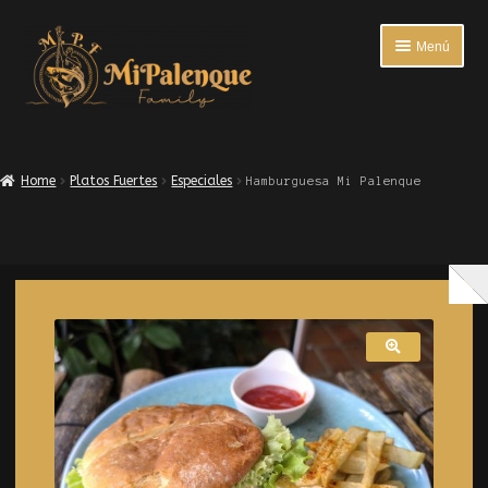
Menú
INICIO
Home
Platos Fuertes
Especiales
Hamburguesa Mi Palenque
ENTRADAS
PLATOS FUERTES
BEBIDAS
ACOMPAÑANTES
ENCUESTA DE SATISFACCIÓN