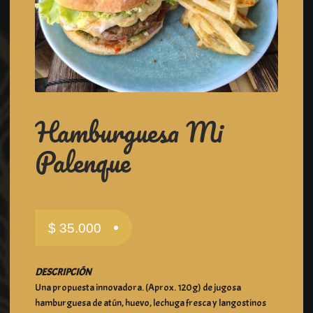
Hamburguesa Mi
Palenque
$
35.000
DESCRIPCIÓN
Una propuesta innovadora. (Aprox. 120g) de jugosa
hamburguesa de atún, huevo, lechuga fresca y langostinos