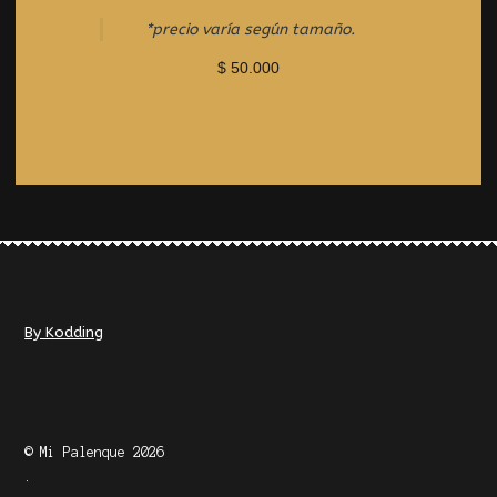
o
u
*precio varía según tamaño.
t
o
$
50.000
f
5
By Kodding
© Mi Palenque 2026
.