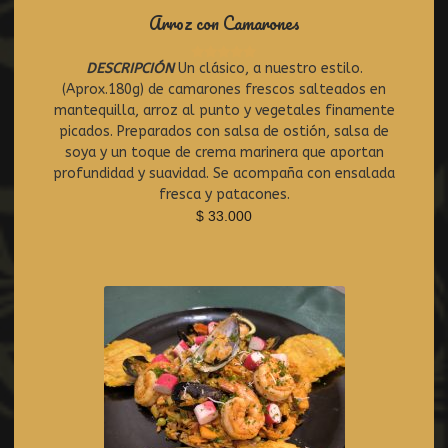
Arroz con Camarones
DESCRIPCIÓN
Un clásico, a nuestro estilo.
R
(Aprox.180g) de camarones frescos salteados en
a
t
mantequilla, arroz al punto y vegetales finamente
e
picados. Preparados con salsa de ostión, salsa de
d
soya y un toque de crema marinera que aportan
0
profundidad y suavidad. Se acompaña con ensalada
o
fresca y patacones.
u
$
33.000
t
o
f
5