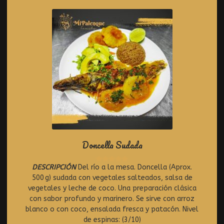
5
Doncella Sudada
DESCRIPCIÓN
Del río a la mesa. Doncella (Aprox.
R
500 g) sudada con vegetales salteados, salsa de
a
t
vegetales y leche de coco. Una preparación clásica
e
con sabor profundo y marinero. Se sirve con arroz
d
blanco o con coco, ensalada fresca y patacón. Nivel
0
de espinas: (3/10)