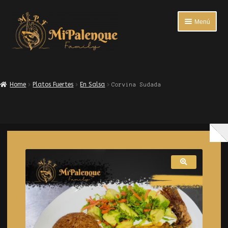
Menú
INICIO
Home
Platos Fuertes
En Salsa
Corvina Sudada
ENTRADAS
PLATOS FUERTES
BEBIDAS
ACOMPAÑANTES
ENCUESTA DE SATISFACCIÓN