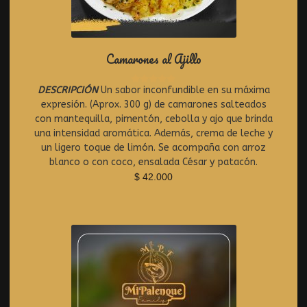
Camarones al Ajillo
DESCRIPCIÓN
Un sabor inconfundible en su máxima
R
expresión. (Aprox. 300 g) de camarones salteados
a
t
con mantequilla, pimentón, cebolla y ajo que brinda
e
una intensidad aromática. Además, crema de leche y
d
un ligero toque de limón. Se acompaña con arroz
0
blanco o con coco, ensalada César y patacón.
o
$
42.000
u
t
o
f
5