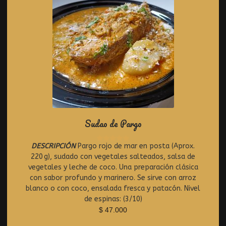
Sudao de Pargo
DESCRIPCIÓN
Pargo rojo de mar en posta (Aprox.
R
220 g), sudado con vegetales salteados, salsa de
a
t
vegetales y leche de coco. Una preparación clásica
e
con sabor profundo y marinero. Se sirve con arroz
d
blanco o con coco, ensalada fresca y patacón. Nivel
0
de espinas: (3/10)
o
$
47.000
u
t