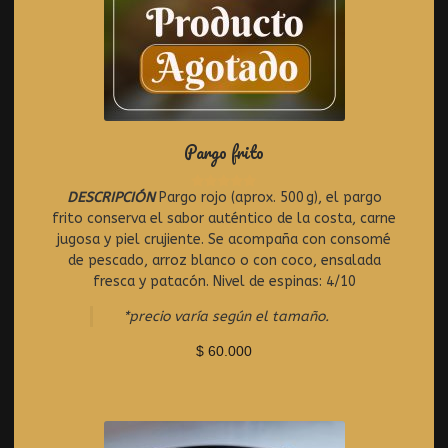
Pargo frito
DESCRIPCIÓN
Pargo rojo (aprox. 500 g), el pargo
R
frito conserva el sabor auténtico de la costa, carne
a
t
jugosa y piel crujiente. Se acompaña con consomé
e
de pescado, arroz blanco o con coco, ensalada
d
fresca y patacón. Nivel de espinas: 4/10
0
o
*precio varía según el tamaño.
u
t
$
60.000
o
f
5