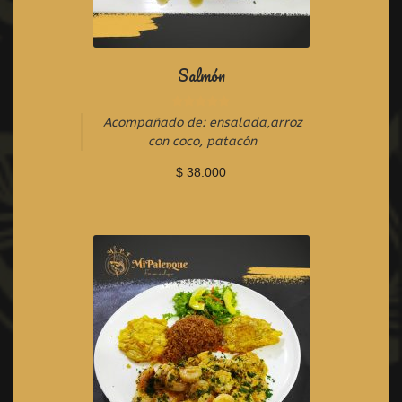
Salmón
R
Acompañado de: ensalada,arroz
a
con coco, patacón
t
e
$
38.000
d
0
o
u
t
o
f
5