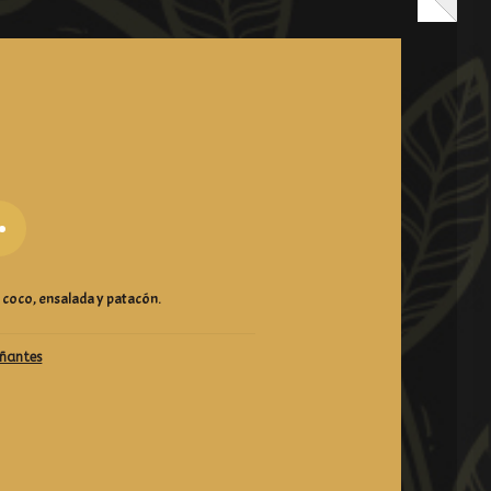
 coco, ensalada y patacón.
ñantes