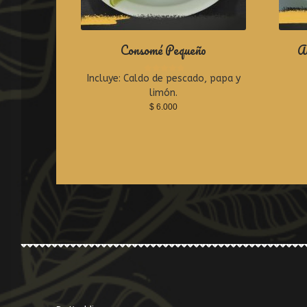
Consomé Pequeño
A
Incluye: Caldo de pescado, papa y
R
a
limón.
t
$
6.000
e
d
0
o
u
t
o
f
5