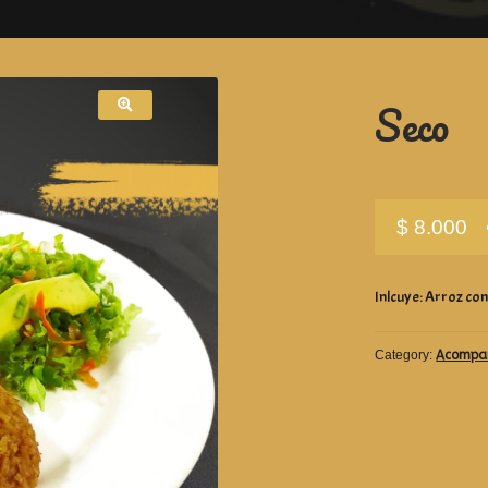
Seco
$
8.000
Inlcuye: Arroz con
Category:
Acompa