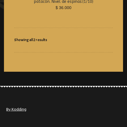
patacón. Nivel de espinas:(1/10)
o
$
36.000
u
t
o
f
5
Showing all 2 results
By Kodding