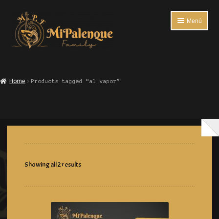
Menú
INICIO
Home
Products tagged “al vapor”
ENTRADAS
PLATOS FUERTES
BEBIDAS
ACOMPAÑANTES
Showing all 2 results
ENCUESTA DE SATISFACCIÓN