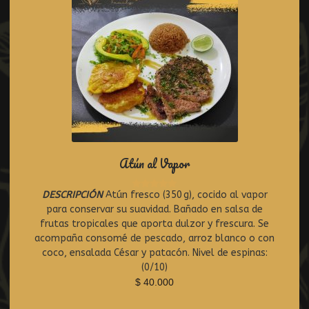
Atún al Vapor
DESCRIPCIÓN
Atún fresco (350 g), cocido al vapor
R
para conservar su suavidad. Bañado en salsa de
a
t
frutas tropicales que aporta dulzor y frescura. Se
e
acompaña consomé de pescado, arroz blanco o con
d
coco, ensalada César y patacón. Nivel de espinas:
0
(0/10)
o
$
40.000
u
t