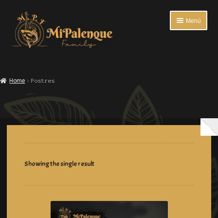
Menú
INICIO
Home
Postres
ENTRADAS
PLATOS FUERTES
BEBIDAS
ACOMPAÑANTES
Showing the single result
ENCUESTA DE SATISFACCIÓN