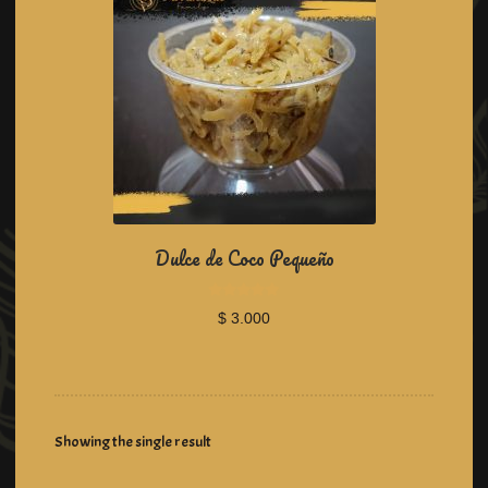
Dulce de Coco Pequeño
R
$
3.000
a
t
e
d
0
o
Showing the single result
u
t